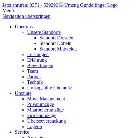
Jetzt anrufen: 0371 - 539290
Menü
Navigation überspringen
Über uns
Unsere Standorte
Standort Dresden
Standort Döbeln
Standort Mittweida
Leistungen
Erfahrung
Bewertungen
Team
Partner
Technik
Umzugshilfe Chemnitz
Umzüge
Move Management
Privatumzüge
Mitarbeiterumzüge
Firmenumzüge
Überseeverpackung
Lagerei
Service
Anfrage